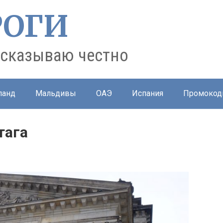
РОГИ
ссказываю честно
ланд
Мальдивы
ОАЭ
Испания
Промокод
тага