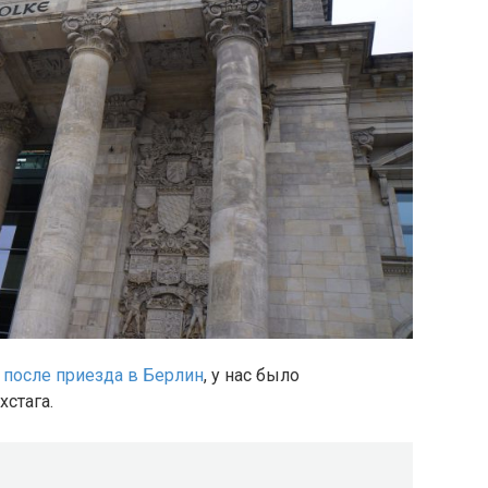
ь
после приезда в Берлин
, у нас было
стага.