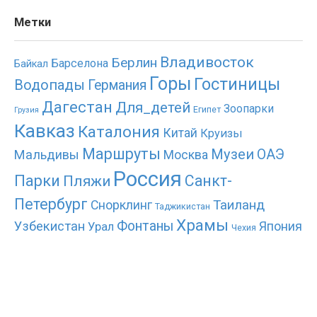
Метки
Владивосток
Берлин
Барселона
Байкал
Горы
Гостиницы
Водопады
Германия
Дагестан
Для_детей
Зоопарки
Египет
Грузия
Кавказ
Каталония
Китай
Круизы
Маршруты
Музеи
ОАЭ
Мальдивы
Москва
Россия
Парки
Санкт-
Пляжи
Петербург
Таиланд
Снорклинг
Таджикистан
Храмы
Фонтаны
Узбекистан
Япония
Урал
Чехия