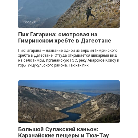
Россия
Пик Гагарина: смотровая на
Гимринском хребте в Дагестане
Пик Гагарина — название одной из вершин Гимринского
хребта в Дагестане. Оттуда открывается шикарный вид
на село Гимры, Ирганайскую ГЭС, реку Аварское Койсу и
горы Унцукульского района. Так как пик
Россия
Большой Сулакский каньон:
Каранайские пещеры и Тюз-Тау