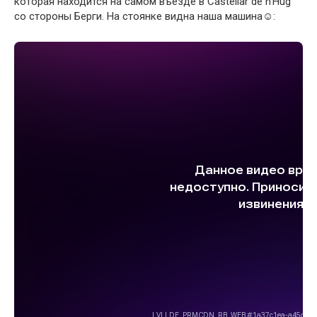
которая находится на самом въезде в Castellar de n’Hug
со стороны Берги. На стоянке видна наша машина☺: