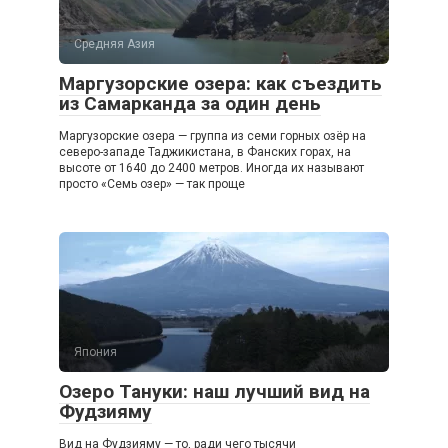
Средняя Азия
Маргузорские озера: как съездить
из Самарканда за один день
Маргузорские озера — группа из семи горных озёр на
северо-западе Таджикистана, в Фанских горах, на
высоте от 1640 до 2400 метров. Иногда их называют
просто «Семь озер» — так проще
Япония
Озеро Тануки: наш лучший вид на
Фудзияму
Вид на Фудзияму — то, ради чего тысячи