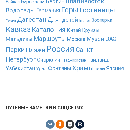
Владивосток
Берлин
Барселона
Байкал
Горы
Гостиницы
Водопады
Германия
Дагестан
Для_детей
Зоопарки
Египет
Грузия
Кавказ
Каталония
Китай
Круизы
Маршруты
Музеи
ОАЭ
Мальдивы
Москва
Россия
Парки
Санкт-
Пляжи
Петербург
Таиланд
Снорклинг
Таджикистан
Храмы
Фонтаны
Узбекистан
Япония
Урал
Чехия
ПУТЕВЫЕ ЗАМЕТКИ В СОЦСЕТЯХ: