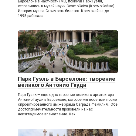
Барселоне в частности) мы, покинув Парк Гуэля,
отправились в музей науки CosmoCaixa (КосмоКайша).
История музея. Стоимость билетов. Космокайша до
1998 работала
Испания
Парк Гуэль в Барселоне: творение
великого Антонио Гауди
Парк Гуэль — еще одно творение великого архитектора
Антонио Гауди в Барселоне, которое мы посетили после
спроектированного им же храма Саграда Фамилия. Обе
достопримечательности произвели на нас
неизгладимое впечатление. Как