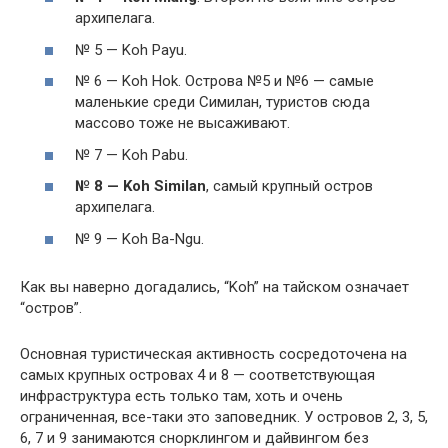
архипелага.
№ 5 — Koh Payu.
№ 6 — Koh Hok. Острова №5 и №6 — самые
маленькие среди Симилан, туристов сюда
массово тоже не высаживают.
№ 7 — Koh Pabu.
№ 8 — Koh Similan
, самый крупный остров
архипелага.
№ 9 — Koh Ba-Ngu.
Как вы наверно догадались, “Koh” на тайском означает
“остров”.
Основная туристическая активность сосредоточена на
самых крупных островах 4 и 8 — соответствующая
инфраструктура есть только там, хоть и очень
ограниченная, все-таки это заповедник. У островов 2, 3, 5,
6, 7 и 9 занимаются снорклингом и дайвингом без