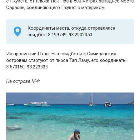
с Пхукета, от пляжа Пак Пра в 500 метрах западнее моста
Сарасин, соединяющего Пхукет с материком.
Координаты места, откуда отправлялся
спидбот: 8.199749, 98.2902350
Из провинции Пханг Нга спидботы к Симиланским
островам стартуют от пирса Тап Ламу, его координаты:
8.570150, 98.223333
На острове №4: