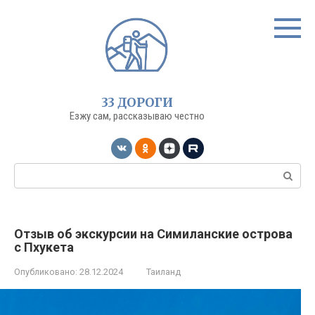
Перейти
к
контенту
33 ДОРОГИ
Езжу сам, рассказываю честно
Поиск:
Отзыв об экскурсии на Симиланские острова
с Пхукета
Опубликовано:
28.12.2024
Таиланд