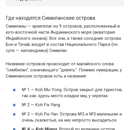
Где находятся Симиланские острова
Симиланы — архипелаг из 9 островов, расположенный в
юго-восточной части Андаманского моря (акватория
Индийского океана). Все они, а также соседние острова
Бон и Тачай, входят в состав Национального Парка (по
сути — заповедника) Симилан.
Название островов происходит от малайского слова
“сембилан”, означающего “девять”. Помимо нумерации, у
Симиланских островов есть и названия:
№ 1 — Koh Mu-Yong. Остров закрыт для туристов,
так как здесь место кладки яиц у черепах.
№ 2 — Koh Pa-Yang.
№ 3 — Koh Pa-Yan. Острова №2 и №3 маленькие и
очень скалистые, на них непросто высадиться.
№ 4 — Koh Miang
. Второй по величине остров