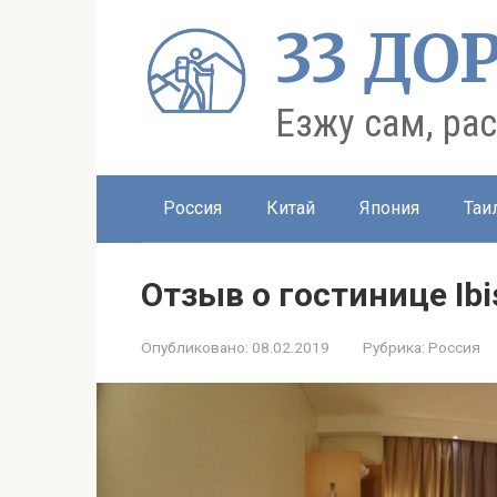
Перейти
33 ДО
к
контенту
Езжу сам, ра
Россия
Китай
Япония
Таи
Отзыв о гостинице Ib
Опубликовано:
08.02.2019
Рубрика:
Россия