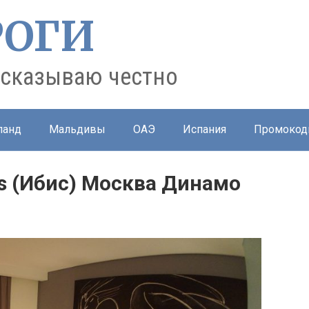
РОГИ
ссказываю честно
ланд
Мальдивы
ОАЭ
Испания
Промокод
is (Ибис) Mocква Динамо