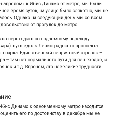
 «напролом» к Ибис Динамо от метро, мы были
ное время суток, на улице было слякотно, мы не
азалось. Однако на следующий день мы со всем
удовольствие от прогулок до метро.
жно переходить по подземному переходу
вара), путь вдоль Ленинградского проспекта
го парка. Единственный неприятный отрезок –
а – там нет нормального пути для пешеходов, и
янок и т.д. Впрочем, это невеликие трудности.
ание
 Ибис Динамо к одноименному метро находится
 оценить его по достоинству в декабре мы не