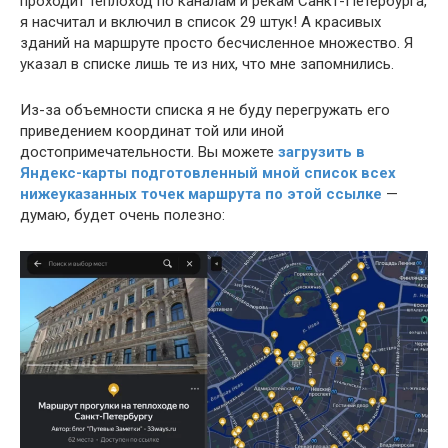
проходит теплоход по каналам и рекам Санкт-Петербурга,
я насчитал и включил в список 29 штук! А красивых
зданий на маршруте просто бесчисленное множество. Я
указал в списке лишь те из них, что мне запомнились.
Из-за объемности списка я не буду перегружать его
приведением координат той или иной
достопримечательности. Вы можете
загрузить в
Яндекс-карты подготовленный мной список всех
нижеуказанных точек маршрута по этой ссылке
—
думаю, будет очень полезно: