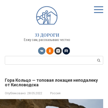
Перейти
к
контенту
33 ДОРОГИ
Езжу сам, рассказываю честно
Поиск:
Гора Кольцо — топовая локация неподалеку
от Кисловодска
Опубликовано:
28.05.2022
Россия