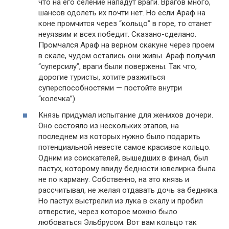
что на его селение нападут враги. Врагов много,
шансов одолеть их почти нет. Но если Араф на
коне промчится через “кольцо” в горе, то станет
неуязвим и всех победит. Сказано-сделано.
Промчался Араф на верном скакуне через проем
в скале, чудом остались они живы. Араф получил
“суперсилу”, враги были повержены. Так что,
дорогие туристы, хотите разжиться
суперспособностями — постойте внутри
“колечка”)
Князь придумал испытание для женихов дочери.
Оно состояло из нескольких этапов, на
последнем из которых нужно было подарить
потенциальной невесте самое красивое кольцо.
Одним из соискателей, вышедших в финал, был
пастух, которому ввиду бедности ювелирка была
не по карману. Собственно, на это князь и
рассчитывал, не желая отдавать дочь за бедняка.
Но пастух выстрелил из лука в скалу и пробил
отверстие, через которое можно было
любоваться Эльбрусом. Вот вам кольцо так