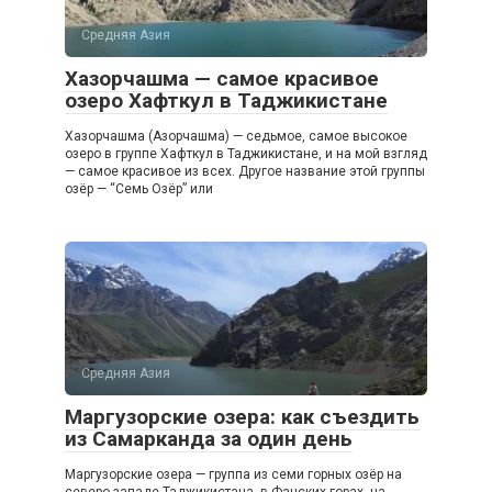
Средняя Азия
Хазорчашма — самое красивое
озеро Хафткул в Таджикистане
Хазорчашма (Азорчашма) — седьмое, самое высокое
озеро в группе Хафткул в Таджикистане, и на мой взгляд
— самое красивое из всех. Другое название этой группы
озёр — “Семь Озёр” или
Средняя Азия
Маргузорские озера: как съездить
из Самарканда за один день
Маргузорские озера — группа из семи горных озёр на
северо-западе Таджикистана, в Фанских горах, на