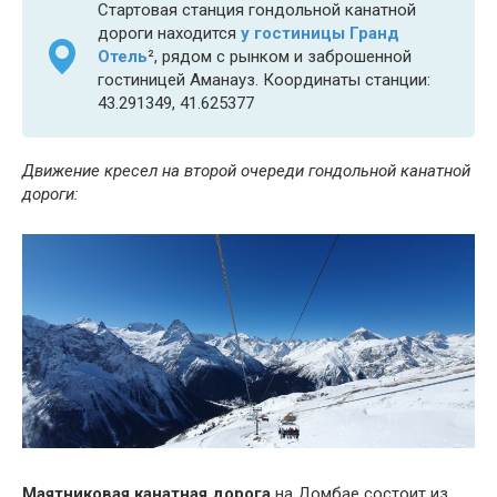
Стартовая станция гондольной канатной
дороги находится
у гостиницы Гранд
Отель
²
, рядом с рынком и заброшенной
гостиницей Аманауз. Координаты станции:
43.291349, 41.625377
Движение кресел на второй очереди гондольной канатной
дороги:
Маятниковая канатная дорога
на Домбае состоит из