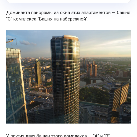
Доминанта панорамы из окна этих апартаментов — башня
“С” комплекса “Башня на набережной”:
У других двух башен этого комплекса — “А” и “В”,