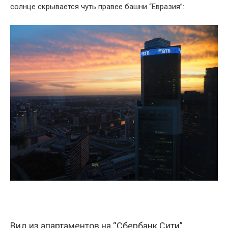
солнце скрывается чуть правее башни “Евразия”:
Вид из апартаментов на “Сбербанк Сити”