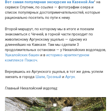
Вот самая популярная экскурсия на Казеной Ам
¹
на
сервисе Спутник, по ссылке — фотографии озера и
список популярных достопримечательностей, которые
рационально посетить по пути к нему.
Второй маршрут, по которому мы в итоге и поехали
знакомиться с Чечней, в горной части проходит по
живописному Аргунскому ущелью — одному из
длиннейших на Кавказе. Там мы сделали 3
продолжительных остановки — у Нихалойских водопадов,
Ушкалойских башен
и в
историко-архитектурном
комплексе Пхакоч
.
Вернувшись из Аргунского ущелья, в тот же день успели
заехать в города
Шали
,
Грозный
и
Аргун
.
Главный Нихалойский водопад: