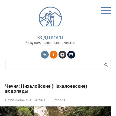
Перейти
к
контенту
33 ДОРОГИ
Езжу сам, рассказываю честно
Поиск:
Чечня: Нихалойские (Нихалоевские)
водопады
Опубликовано:
11.04.2024
Россия