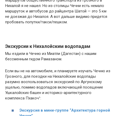
Маршрутов общественного транспорта из Грозного в
Нихалой я не нашел. Но из столицы Чечни есть немало
маршруток и автобусов до райцентра Шатой — это 5 км
не доезжая до Нихалоя. А вот дальше видимо придется
пробовать попутки/такси/пешком.
Экскурсии к Нихалойским водопадам
Мы ездили в Чечню из Миатли (Дагестан) с нашим
бессменным гидом Рамазаном.
Если вы не на автомобиле, и планируете изучать Чечню из
Грозного, для поездки на Нихалойские водопады
разумно воспользоваться экскурсией по Аргунскому
ущелью, помимо водопадов включающей посещение
Ушкалойских башен и историко-архитектурного
комплекса Пхакоч¹:
Экскурсия в мини-группе “Архитектура горной
Чечни”