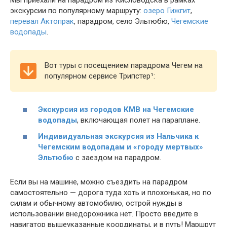
экскурсии по популярному маршруту:
озеро Гижгит
,
перевал Актопрак
, парадром, село Эльтюбю,
Чегемские
водопады
.
Вот туры с посещением парадрома Чегем на
популярном сервисе Трипстер¹:
Экскурсия из городов КМВ на Чегемские
водопады
, включающая полет на параплане.
Индивидуальная экскурсия из Нальчика к
Чегемским водопадам и «городу мертвых»
Эльтюбю
с заездом на парадром.
Если вы на машине, можно съездить на парадром
самостоятельно — дорога туда хоть и плохонькая, но по
силам и обычному автомобилю, острой нужды в
использовании внедорожника нет. Просто введите в
навигатор вышеуказанные координаты, и в путь! Маршрут