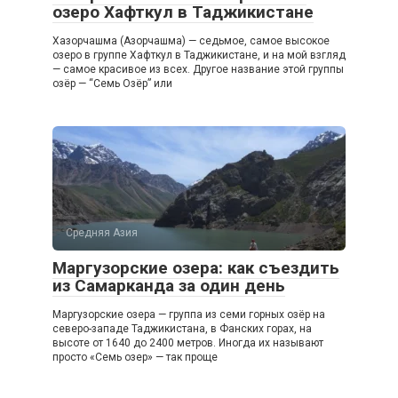
озеро Хафткул в Таджикистане
Хазорчашма (Азорчашма) — седьмое, самое высокое
озеро в группе Хафткул в Таджикистане, и на мой взгляд
— самое красивое из всех. Другое название этой группы
озёр — “Семь Озёр” или
Средняя Азия
Маргузорские озера: как съездить
из Самарканда за один день
Маргузорские озера — группа из семи горных озёр на
северо-западе Таджикистана, в Фанских горах, на
высоте от 1640 до 2400 метров. Иногда их называют
просто «Семь озер» — так проще