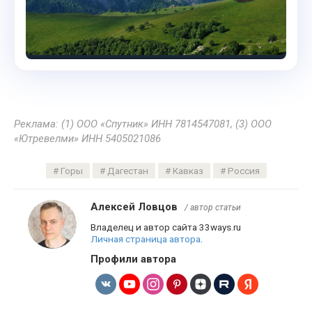
Реклама: (1) ООО «Спутник» ИНН 7814547081, (3) ООО
«Ютревелми» ИНН 5405021086
Горы
Дагестан
Кавказ
Россия
Алексей Ловцов
/ автор статьи
Владелец и автор сайта 33ways.ru
Личная страница автора
.
Профили автора