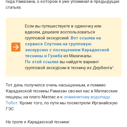
гида Рамазана, о котором я уже упоминал в предыдущих
статьях.
Если вы путешествуете в одиночку или
вдвоем, дешевле воспользоваться
групповой экскурсией.
Вот ссылка на
сервисе Спутник на групповую
экскурсию с посещением Карадахской
теснины и Гуниба
из Махачкалы.
По этой ссылке
вы найдете вариант
групповой экскурсии в теснину из Дербента¹.
Тот день получился очень насыщенным, и помимо
Карадахской теснины Рамазан свозил нас в Матласские
пещеры, на плато Матлас и к
знаменитому водопаду
Тобот
. Кроме того, по пути мы посмотрели Ирганайскую
ГЭС.
На тропе к Карадахской теснине: