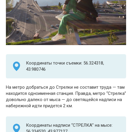
Координаты точки съемки: 56.324318,
43.980746
На метро добраться до Стрелки не составит труда — там
находится одноименная станция. Правда, метро “Стрелка”
довольно далеко от мыса — до светящейся надписи на
набережной идти придется 2 км.
Координаты надписи “СТРЕЛКА” на мысе:
56.334520, 43.977127