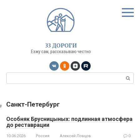
Перейти
к
контенту
33 ДОРОГИ
Езжу сам, рассказываю честно
Поиск:
Санкт-Петербург
Особняк Брусницыных: подлинная атмосфера
до реставрации
10.06.2026
Россия
Алексей Ловцов
0