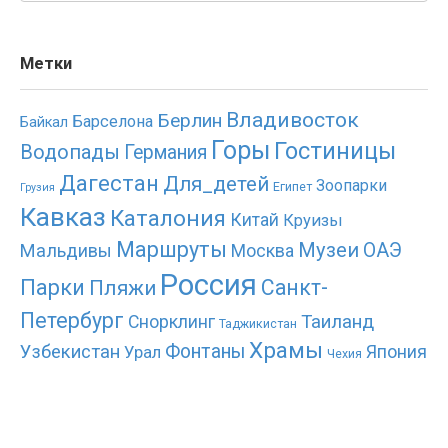
Метки
Владивосток
Берлин
Барселона
Байкал
Горы
Гостиницы
Водопады
Германия
Дагестан
Для_детей
Зоопарки
Египет
Грузия
Кавказ
Каталония
Китай
Круизы
Маршруты
Музеи
ОАЭ
Мальдивы
Москва
Россия
Парки
Санкт-
Пляжи
Петербург
Таиланд
Снорклинг
Таджикистан
Храмы
Фонтаны
Узбекистан
Япония
Урал
Чехия