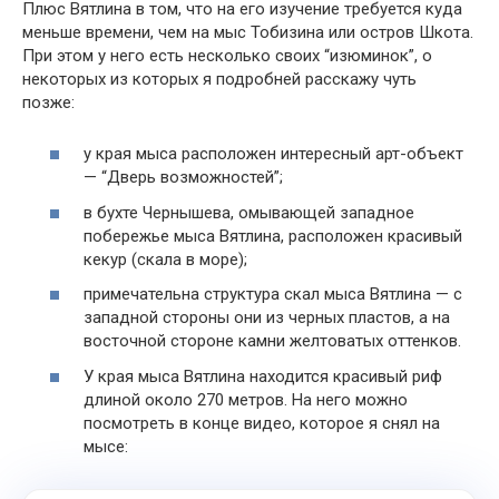
Плюс Вятлина в том, что на его изучение требуется куда
меньше времени, чем на мыс Тобизина или остров Шкота.
При этом у него есть несколько своих “изюминок”, о
некоторых из которых я подробней расскажу чуть
позже:
у края мыса расположен интересный арт-объект
— “Дверь возможностей”;
в бухте Чернышева, омывающей западное
побережье мыса Вятлина, расположен красивый
кекур (скала в море);
примечательна структура скал мыса Вятлина — с
западной стороны они из черных пластов, а на
восточной стороне камни желтоватых оттенков.
У края мыса Вятлина находится красивый риф
длиной около 270 метров. На него можно
посмотреть в конце видео, которое я снял на
мысе: