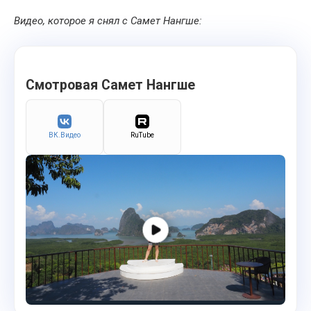
Видео, которое я снял с Самет Нангше:
Смотровая Самет Нангше
ВК.Видео
RuTube