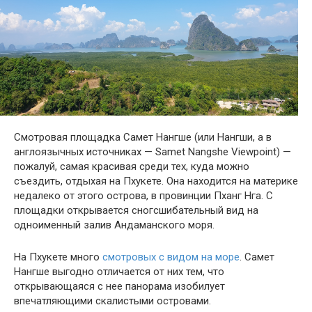
Смотровая площадка Самет Нангше (или Нангши, а в
англоязычных источниках — Samet Nangshe Viewpoint) —
пожалуй, самая красивая среди тех, куда можно
съездить, отдыхая на Пхукете. Она находится на материке
недалеко от этого острова, в провинции Пханг Нга. С
площадки открывается сногсшибательный вид на
одноименный залив Андаманского моря.
На Пхукете много
смотровых с видом на море
. Самет
Нангше выгодно отличается от них тем, что
открывающаяся с нее панорама изобилует
впечатляющими скалистыми островами.