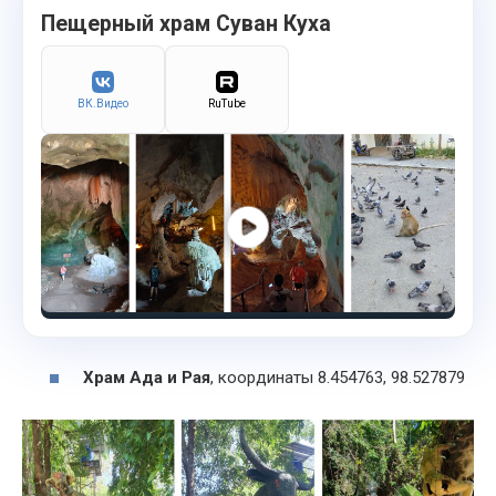
Пещерный храм Суван Куха
ВК.Видео
RuTube
Храм Ада и Рая
, координаты 8.454763, 98.527879