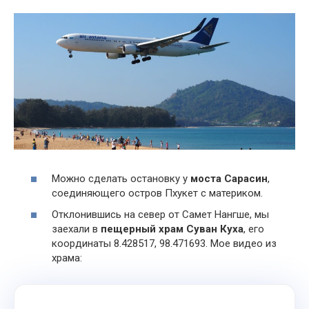
Можно сделать остановку у
моста Сарасин
,
соединяющего остров Пхукет с материком.
Отклонившись на север от Самет Нангше, мы
заехали в
пещерный храм Суван Куха
, его
координаты 8.428517, 98.471693. Мое видео из
храма: