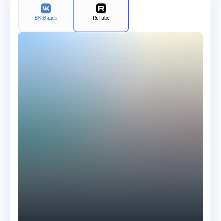
ВК.Видео
RuTube